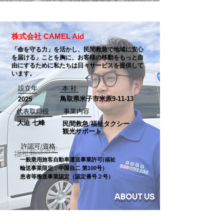
株式会社 CAMEL Aid
「命を守る力」を活かし、民間救急で地域に安心
を届ける」ことを胸に、お客様の移動をもっと自
由にするために私たちは日々サービスを提供して
います。
設立年
本 社
鳥取県米子市米原9-11-13
2025
代表取締役
​事業内容
大迫 七峰
民間救急/福祉タクシー
​観光サポート
許認可/資格
一般乗用旅客自動車運送事業許可(福祉
輸送事業限定：中国自二 第100号）
患者等搬送事業認定（認定番号２号）
ABOUT US