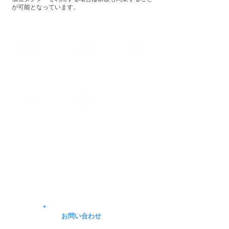
が可能となっています。
通院/定期受診
日常のお買い物や
福祉タクシー
送迎
外出のサポート
冠婚葬祭の
観光・レジャー
送迎
​ご利用の流れ
お問い合わせ