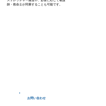
ストレッチャー搬送や、必要に応じて看護
師・救命士が同乗することも可能です。
転院・退院・一
​感染症搬送
民間救急​車
時退院の搬送
​精神疾患患者
通院/定期受診
搬送
送迎
​ご利用の流れ
お問い合わせ